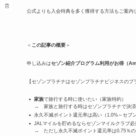
公式よりも入会特典を多く獲得する方法もご案内
＜
この記事の概要
＞
申し込みは
セゾン紹介プログラム利用がお得（Amaz
【セゾンプラチナはセゾンプラチナビジネスのプ
家族
で旅行する
時に使いたい（
家族特約
）
→ 家族と旅行する時はセゾンプラチナで決済
永久不滅
ポイント還元率は高い（1.0%～セブ
JALマイルを貯めるならセゾンマイルクラブ必須（
→ ただし永久不滅ポイント還元率は0.75％