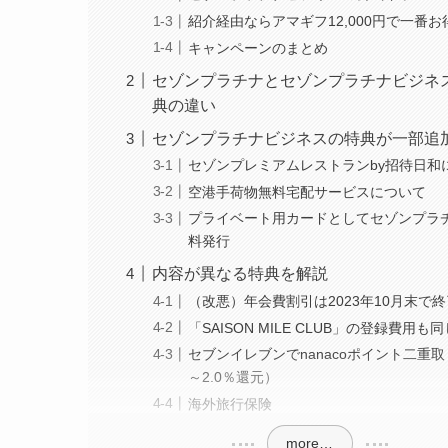
紹介経由ならアマギフ12,000円で一番お
キャンペーンのまとめ
セゾンプラチナとセゾンプラチナビジネ
典の違い
セゾンプラチナビジネスの特典が一部追
セゾンプレミアムレストランby招待日和
空港手荷物無料宅配サービスについて
プライベート用カードとしてセゾンプラ
料発行
内容が異なる特典を解説
（改悪）年会費割引は2023年10月末で
「SAISON MILE CLUB」の登録費用も
セブンイレブンでnanacoポイント二重取り
～2.0％還元）
海外旅行保険
more…