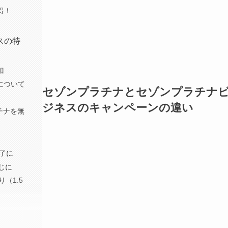
得！
スの特
加
について
セゾンプラチナとセゾンプラチナ
ジネスのキャンペーンの違い
チナを無
終了に
同じに
（1.5