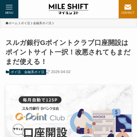
MENU
CONTACT
ホーム
ポイ活
金融系ポイ活
スルガ銀行Gポイントクラブ口座開設は
ポイントサイト一択！改悪されてもまだ
まだ使える！
2026-04-02
ポイ活
金融系ポイ活