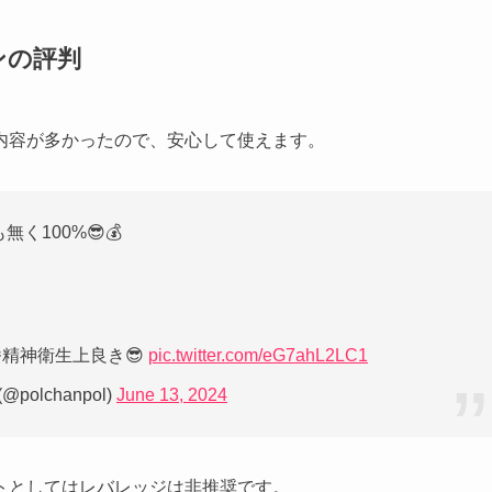
ンの評判
内容が多かったので、安心して使えます。
く100%😎💰
番精神衛生上良き😎
pic.twitter.com/eG7ahL2LC1
polchanpol)
June 13, 2024
トとしてはレバレッジは非推奨です。