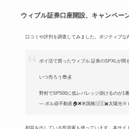
ウィブル証券口座開設、キャンペー
口コミや評判を調査してみました。ポジティブな
ポイ活で買ったウィブル 証券のSPXLが間も無
いつ売ろう😎💰
野村でSP500に低レバレッジ掛けるのが1
— ポル@不動産🏠✖︎米国株🇺🇸✖️太陽光🌞 (@
利益を出している投資家も使っています。本サイ